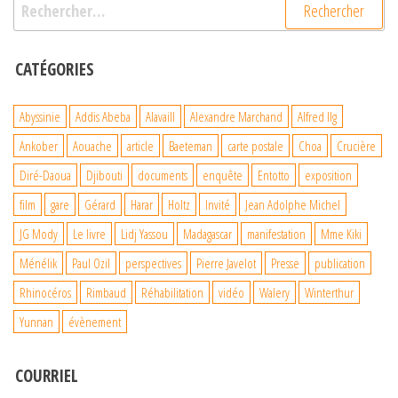
Rechercher :
CATÉGORIES
Abyssinie
Addis Abeba
Alavaill
Alexandre Marchand
Alfred Ilg
Ankober
Aouache
article
Baeteman
carte postale
Choa
Crucière
Diré-Daoua
Djibouti
documents
enquête
Entotto
exposition
film
gare
Gérard
Harar
Holtz
Invité
Jean Adolphe Michel
JG Mody
Le livre
Lidj Yassou
Madagascar
manifestation
Mme Kiki
Ménélik
Paul Ozil
perspectives
Pierre Javelot
Presse
publication
Rhinocéros
Rimbaud
Réhabilitation
vidéo
Walery
Winterthur
Yunnan
évènement
COURRIEL