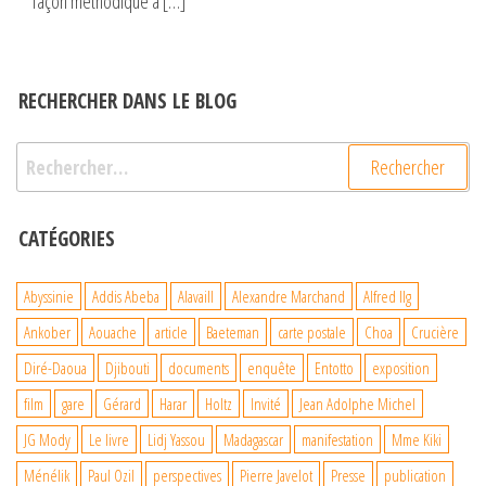
façon méthodique à […]
RECHERCHER DANS LE BLOG
Rechercher :
CATÉGORIES
Abyssinie
Addis Abeba
Alavaill
Alexandre Marchand
Alfred Ilg
Ankober
Aouache
article
Baeteman
carte postale
Choa
Crucière
Diré-Daoua
Djibouti
documents
enquête
Entotto
exposition
film
gare
Gérard
Harar
Holtz
Invité
Jean Adolphe Michel
JG Mody
Le livre
Lidj Yassou
Madagascar
manifestation
Mme Kiki
Ménélik
Paul Ozil
perspectives
Pierre Javelot
Presse
publication