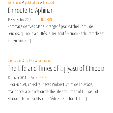
évènement
publication
Rimbaud
En route to Aphinar
13 septembre 2014
Par
HUGFON
Hommage de Yves Marie Stranger à Jean-Michel Cornu de
Lenclos, qui nous a quittés le 1er août à Phnom Penh. L’article est
ici : En route to […]
Diré-Daoua
Le livre
publication
The Life and Times of Lïj Iyasu of Ethiopia
30 janvier 2014
Par
HUGFON
Eloi Ficquet, co-éditeur avec Wolbert Smidt de l’ouvrage,
m’annonce la publication de The Life and Times of Lïj Iyasu of
Ethiopia : New Insights chez l’éditeur zurichois LIT. […]