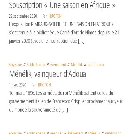
Souscription « Une saison en Afrique »
22 septembre 2020
Par
HUGFON
L’exposition RIMBAUD-SOLEILLET. UNE SAISON EN AFRIQUE qui
s’est tenue à la bibliothèque Carré d’Art de Nîmes depuis le 21
janvier 2020 (avec une interruption due […]
Abyssinie
Addis Abeba
évènement
Ménélik
publication
Ménélik, vainqueur d’Adoua
1 mars 2020
Par
HUGFON
1er mars 1896. Les armées du roi Ménélik battent celles du
gouvernement italien de Francesco Crispi et proclament aux yeux
du monde la souveraineté de […]
Abyssinie
Addis Abeba
Ankober
évènement
Ménélik
publication