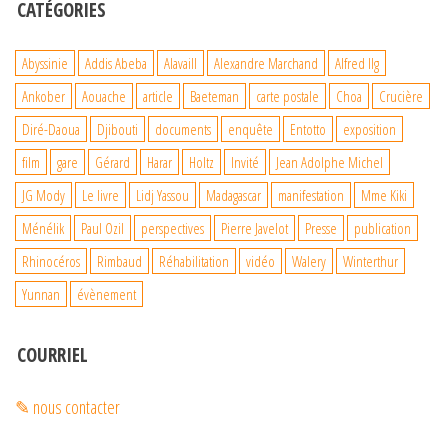
CATÉGORIES
Abyssinie
Addis Abeba
Alavaill
Alexandre Marchand
Alfred Ilg
Ankober
Aouache
article
Baeteman
carte postale
Choa
Crucière
Diré-Daoua
Djibouti
documents
enquête
Entotto
exposition
film
gare
Gérard
Harar
Holtz
Invité
Jean Adolphe Michel
JG Mody
Le livre
Lidj Yassou
Madagascar
manifestation
Mme Kiki
Ménélik
Paul Ozil
perspectives
Pierre Javelot
Presse
publication
Rhinocéros
Rimbaud
Réhabilitation
vidéo
Walery
Winterthur
Yunnan
évènement
COURRIEL
✎ nous contacter