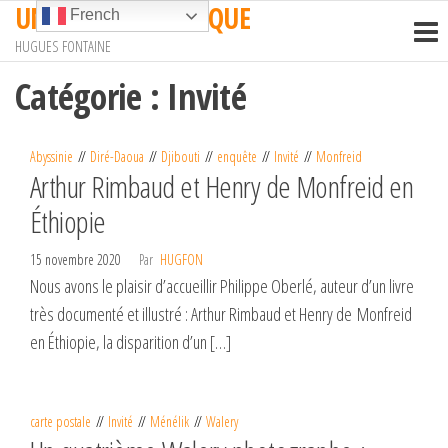
UN TRAIN EN AFRIQUE
Passer
French
ce
HUGUES FONTAINE
contenu
Catégorie :
Invité
Abyssinie
Diré-Daoua
Djibouti
enquête
Invité
Monfreid
Arthur Rimbaud et Henry de Monfreid en
Éthiopie
15 novembre 2020
Par
HUGFON
Nous avons le plaisir d’accueillir Philippe Oberlé, auteur d’un livre
très documenté et illustré : Arthur Rimbaud et Henry de Monfreid
en Éthiopie, la disparition d’un […]
carte postale
Invité
Ménélik
Walery