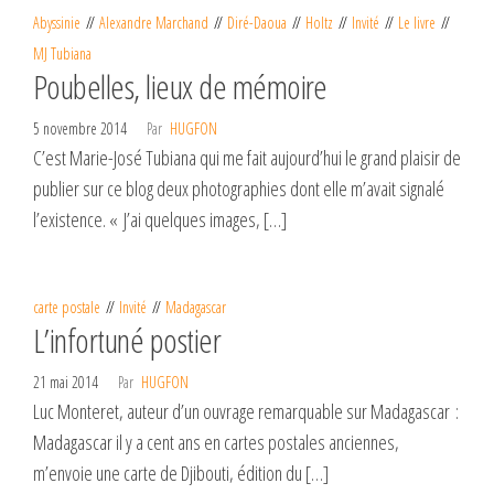
Abyssinie
Alexandre Marchand
Diré-Daoua
Holtz
Invité
Le livre
MJ Tubiana
Poubelles, lieux de mémoire
5 novembre 2014
Par
HUGFON
C’est Marie-José Tubiana qui me fait aujourd’hui le grand plaisir de
publier sur ce blog deux photographies dont elle m’avait signalé
l’existence. « J’ai quelques images, […]
carte postale
Invité
Madagascar
L’infortuné postier
21 mai 2014
Par
HUGFON
Luc Monteret, auteur d’un ouvrage remarquable sur Madagascar :
Madagascar il y a cent ans en cartes postales anciennes,
m’envoie une carte de Djibouti, édition du […]