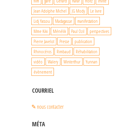
film
gare
Gérard
Harar
Holtz
Invité
Jean Adolphe Michel
JG Mody
Le livre
Lidj Yassou
Madagascar
manifestation
Mme Kiki
Ménélik
Paul Ozil
perspectives
Pierre Javelot
Presse
publication
Rhinocéros
Rimbaud
Réhabilitation
vidéo
Walery
Winterthur
Yunnan
évènement
COURRIEL
✎ nous contacter
MÉTA