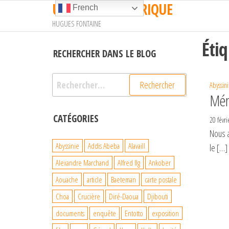
UN TRAIN EN AFRIQUE
Passer
French
ce
HUGUES FONTAINE
contenu
Éti
RECHERCHER DANS LE BLOG
Rechercher :
Abyssini
Méné
CATÉGORIES
20 févr
Nous a
Abyssinie
Addis Abeba
Alavaill
le […]
Alexandre Marchand
Alfred Ilg
Ankober
Aouache
article
Baeteman
carte postale
Choa
Crucière
Diré-Daoua
Djibouti
documents
enquête
Entotto
exposition