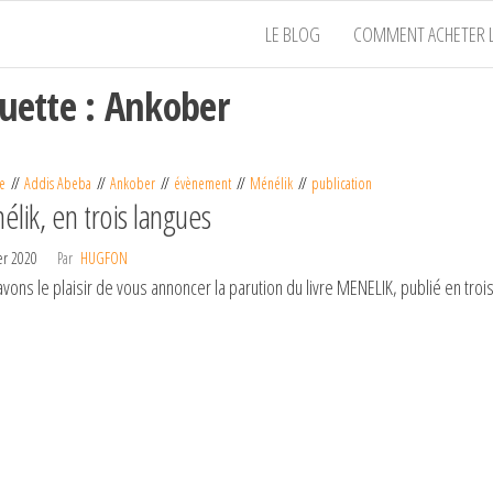
LE BLOG
COMMENT ACHETER L
quette :
Ankober
e
Addis Abeba
Ankober
évènement
Ménélik
publication
lik, en trois langues
ier 2020
Par
HUGFON
vons le plaisir de vous annoncer la parution du livre MENELIK, publié en trois 