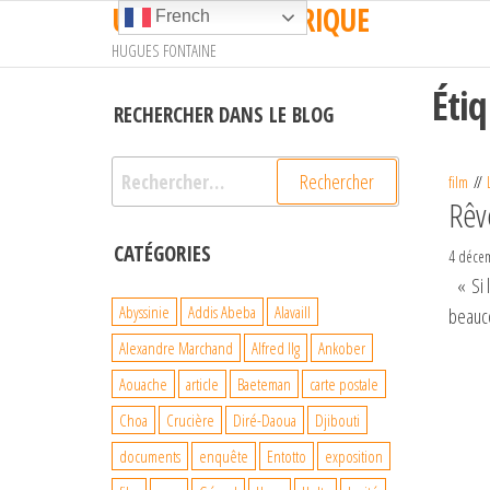
UN TRAIN EN AFRIQUE
Passer
French
ce
HUGUES FONTAINE
contenu
Éti
RECHERCHER DANS LE BLOG
Rechercher :
film
Rêv
CATÉGORIES
4 déce
« Si l
Abyssinie
Addis Abeba
Alavaill
beauco
Alexandre Marchand
Alfred Ilg
Ankober
Aouache
article
Baeteman
carte postale
Choa
Crucière
Diré-Daoua
Djibouti
documents
enquête
Entotto
exposition