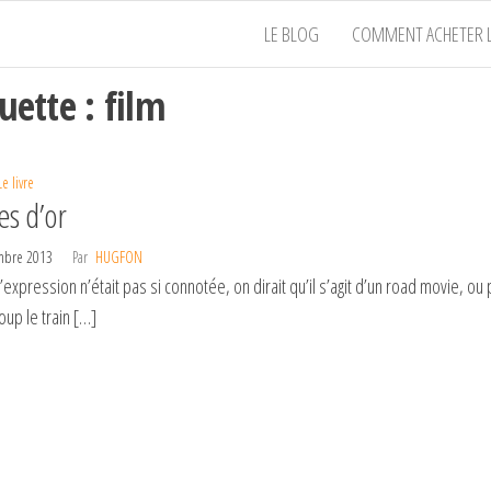
LE BLOG
COMMENT ACHETER L
quette :
film
Le livre
es d’or
mbre 2013
Par
HUGFON
’expression n’était pas si connotée, on dirait qu’il s’agit d’un road movie, 
up le train […]