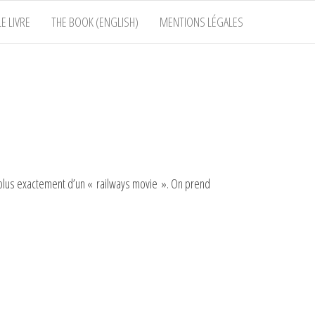
E LIVRE
THE BOOK (ENGLISH)
MENTIONS LÉGALES
ou plus exactement d’un « railways movie ». On prend