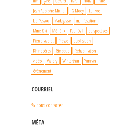
film
gare
Gérard
Harar
Holtz
Invité
Jean Adolphe Michel
JG Mody
Le livre
Lidj Yassou
Madagascar
manifestation
Mme Kiki
Ménélik
Paul Ozil
perspectives
Pierre Javelot
Presse
publication
Rhinocéros
Rimbaud
Réhabilitation
vidéo
Walery
Winterthur
Yunnan
évènement
COURRIEL
✎ nous contacter
MÉTA