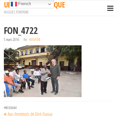
UN TRAIN EN AFRIQUE
Passer
French
ce
HUGUES FONTAINE
contenu
FON_4722
5 mars 2016
Par
HUGFON
Navigation
Article
PRÉCÉDENT
Aux cheminots de Diré-Daoua
précédent