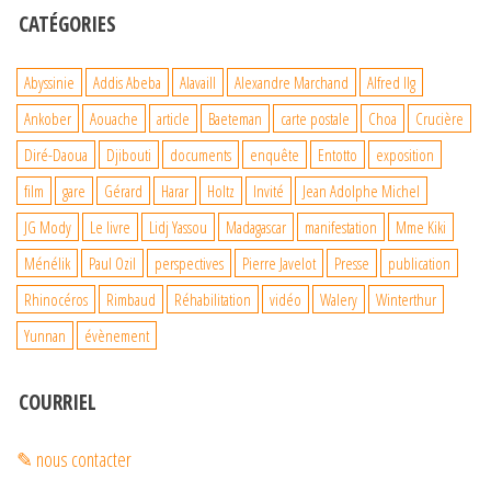
CATÉGORIES
Abyssinie
Addis Abeba
Alavaill
Alexandre Marchand
Alfred Ilg
Ankober
Aouache
article
Baeteman
carte postale
Choa
Crucière
Diré-Daoua
Djibouti
documents
enquête
Entotto
exposition
film
gare
Gérard
Harar
Holtz
Invité
Jean Adolphe Michel
JG Mody
Le livre
Lidj Yassou
Madagascar
manifestation
Mme Kiki
Ménélik
Paul Ozil
perspectives
Pierre Javelot
Presse
publication
Rhinocéros
Rimbaud
Réhabilitation
vidéo
Walery
Winterthur
Yunnan
évènement
COURRIEL
✎ nous contacter