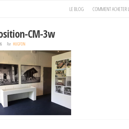
LE BLOG
COMMENT ACHETER L
osition-CM-3w
16
Par
HUGFON
gation