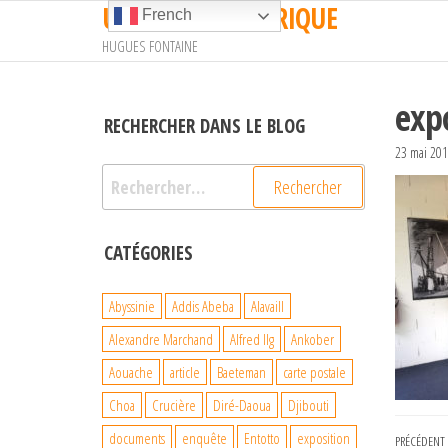
UN TRAIN EN AFRIQUE
Passer
French
ce
HUGUES FONTAINE
contenu
exp
RECHERCHER DANS LE BLOG
23 mai 20
Rechercher :
CATÉGORIES
Abyssinie
Addis Abeba
Alavaill
Alexandre Marchand
Alfred Ilg
Ankober
Aouache
article
Baeteman
carte postale
Choa
Crucière
Diré-Daoua
Djibouti
Navi
documents
enquête
Entotto
exposition
Article
PRÉCÉDENT