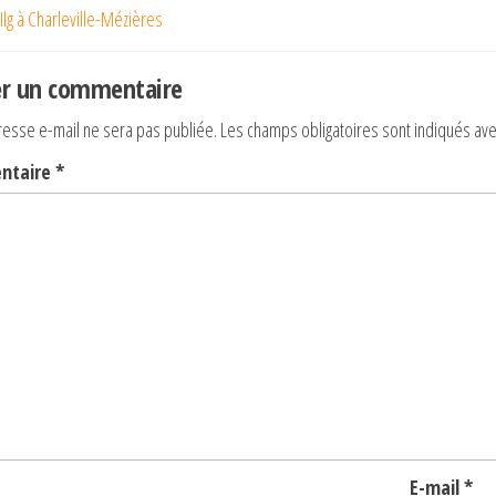
 Ilg à Charleville-Mézières
nt
icle
er un commentaire
resse e-mail ne sera pas publiée.
Les champs obligatoires sont indiqués av
ntaire
*
E-mail
*