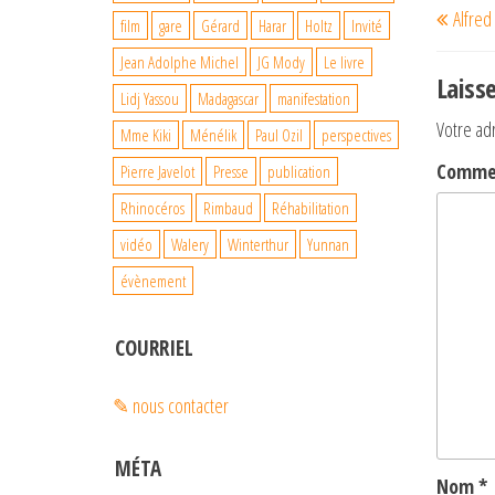
Alfred
de
précéde
film
gare
Gérard
Harar
Holtz
Invité
l’art
Jean Adolphe Michel
JG Mody
Le livre
Laiss
Lidj Yassou
Madagascar
manifestation
Votre ad
Mme Kiki
Ménélik
Paul Ozil
perspectives
Comme
Pierre Javelot
Presse
publication
Rhinocéros
Rimbaud
Réhabilitation
vidéo
Walery
Winterthur
Yunnan
évènement
COURRIEL
✎ nous contacter
MÉTA
Nom
*