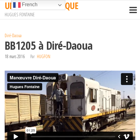
UN TRAIN EN AFRIQUE
Passer
French
ce
HUGUES FONTAINE
contenu
Diré-Daoua
BB1205 à Diré-Daoua
18 mars 2016
Par
HUGFON