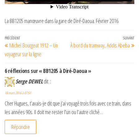
La BB1205 manœuvre dans la gare de Diré-Daoua. Février 2016.
Navigation
Article
PRÉCÉDENT
SUIVANT
Art
Michel Bourgeat 1912 – Un
À bord du tramway, Addis Abeba
de
précédent
su
voyageur sur la ligne
l’article
6 réflexions sur « BB1205 à Diré-Daoua »
Serge DEWEL
dit :
18 mars 2016 à 07:51
Cher Hugues, t’avais-je dit que j’ai voyagé trois fois avec ce train, dans
les années 90s. Il doit me rester l’un ou l’autre cliché…
Répondre