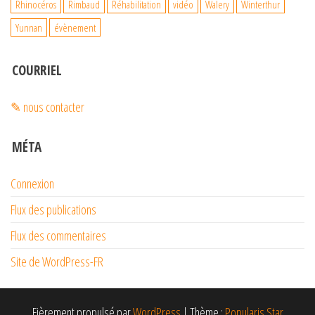
Rhinocéros
Rimbaud
Réhabilitation
vidéo
Walery
Winterthur
Yunnan
évènement
COURRIEL
✎ nous contacter
MÉTA
Connexion
Flux des publications
Flux des commentaires
Site de WordPress-FR
Fièrement propulsé par
WordPress
|
Thème :
Popularis Star