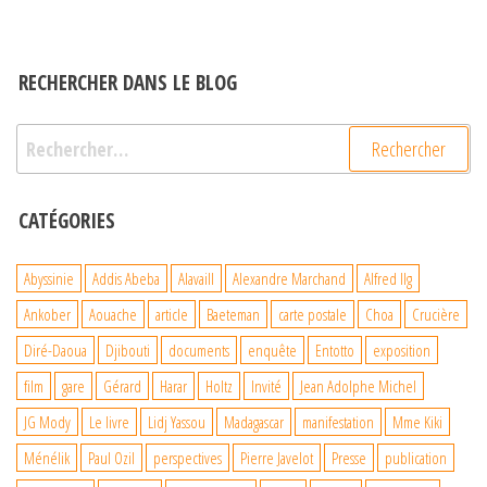
RECHERCHER DANS LE BLOG
Rechercher :
CATÉGORIES
Abyssinie
Addis Abeba
Alavaill
Alexandre Marchand
Alfred Ilg
Ankober
Aouache
article
Baeteman
carte postale
Choa
Crucière
Diré-Daoua
Djibouti
documents
enquête
Entotto
exposition
film
gare
Gérard
Harar
Holtz
Invité
Jean Adolphe Michel
JG Mody
Le livre
Lidj Yassou
Madagascar
manifestation
Mme Kiki
Ménélik
Paul Ozil
perspectives
Pierre Javelot
Presse
publication