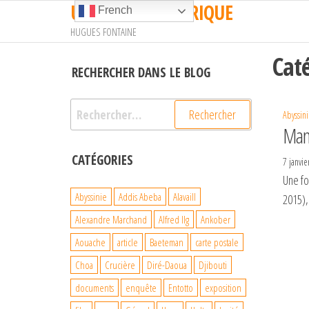
UN TRAIN EN AFRIQUE
Passer
French
ce
HUGUES FONTAINE
contenu
Cat
RECHERCHER DANS LE BLOG
Rechercher :
Abyssini
Manu
CATÉGORIES
7 janvi
Une fo
Abyssinie
Addis Abeba
Alavaill
2015),
Alexandre Marchand
Alfred Ilg
Ankober
Aouache
article
Baeteman
carte postale
Choa
Crucière
Diré-Daoua
Djibouti
documents
enquête
Entotto
exposition