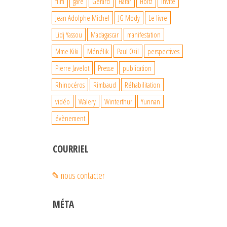
film
gare
Gérard
Harar
Holtz
Invité
Jean Adolphe Michel
JG Mody
Le livre
Lidj Yassou
Madagascar
manifestation
Mme Kiki
Ménélik
Paul Ozil
perspectives
Pierre Javelot
Presse
publication
Rhinocéros
Rimbaud
Réhabilitation
vidéo
Walery
Winterthur
Yunnan
évènement
COURRIEL
✎ nous contacter
MÉTA