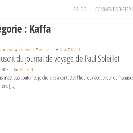
LE BLOG
COMMENT ACHETER L
égorie :
Kaffa
e
Choa
évènement
exposition
Kaffa
Obock
scrit du journal de voyage de Paul Soleillet
er 2018
Par
HUGFON
is n’est pas coutume, je cherche à contacter l’heureux acquéreur du manuscrit
 tenu […]