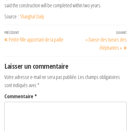
said the construction will be completed within two years.
Source :
ShanghaÏ Daily
Navigation
Article
PRÉCÉDENT
SUIVANT
Art
Petite fille apportant de la paille
« Danse des tueurs des
de
précédent
su
éléphantes »
l’article
Laisser un commentaire
Votre adresse e-mail ne sera pas publiée.
Les champs obligatoires
sont indiqués avec
*
Commentaire
*