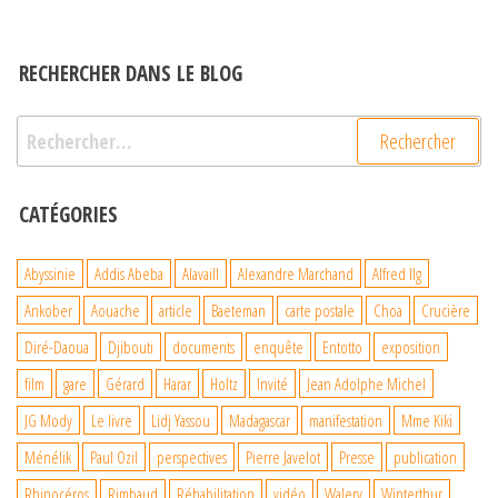
RECHERCHER DANS LE BLOG
Rechercher :
CATÉGORIES
Abyssinie
Addis Abeba
Alavaill
Alexandre Marchand
Alfred Ilg
Ankober
Aouache
article
Baeteman
carte postale
Choa
Crucière
Diré-Daoua
Djibouti
documents
enquête
Entotto
exposition
film
gare
Gérard
Harar
Holtz
Invité
Jean Adolphe Michel
JG Mody
Le livre
Lidj Yassou
Madagascar
manifestation
Mme Kiki
Ménélik
Paul Ozil
perspectives
Pierre Javelot
Presse
publication
Rhinocéros
Rimbaud
Réhabilitation
vidéo
Walery
Winterthur