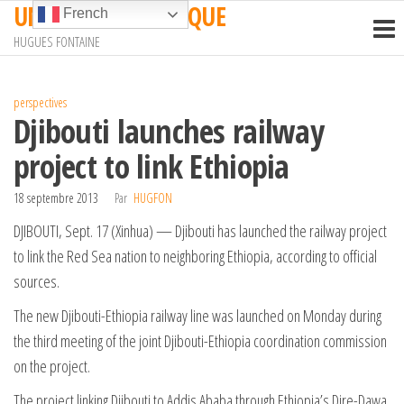
UN TRAIN EN AFRIQUE
Passer
French
ce
HUGUES FONTAINE
contenu
perspectives
Djibouti launches railway
project to link Ethiopia
18 septembre 2013
Par
HUGFON
DJIBOUTI, Sept. 17 (Xinhua) — Djibouti has launched the railway project
to link the Red Sea nation to neighboring Ethiopia, according to official
sources.
The new Djibouti-Ethiopia railway line was launched on Monday during
the third meeting of the joint Djibouti-Ethiopia coordination commission
on the project.
The project linking Djibouti to Addis Ababa through Ethiopia’s Dire-Dawa