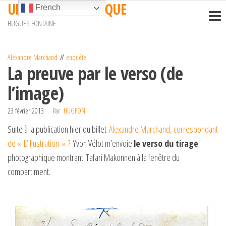
UN TRAIN EN AFRIQUE
Passer
French
ce
HUGUES FONTAINE
contenu
Alexandre Marchand
enquête
La preuve par le verso (de
l’image)
23 février 2013
Par
HUGFON
Suite à la publication hier du billet
Alexandre Marchand, correspondant
de « L’illustration » ?
Yvon Vélot m’envoie
le verso du tirage
photographique montrant Tafari Makonnen à la fenêtre du
compartiment.