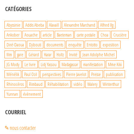
CATÉGORIES
Abyssinie
Addis Abeba
Alavaill
Alexandre Marchand
Alfred Ilg
Ankober
Aouache
article
Baeteman
carte postale
Choa
Crucière
Diré-Daoua
Djibouti
documents
enquête
Entotto
exposition
film
gare
Gérard
Harar
Holtz
Invité
Jean Adolphe Michel
JG Mody
Le livre
Lidj Yassou
Madagascar
manifestation
Mme Kiki
Ménélik
Paul Ozil
perspectives
Pierre Javelot
Presse
publication
Rhinocéros
Rimbaud
Réhabilitation
vidéo
Walery
Winterthur
Yunnan
évènement
COURRIEL
✎ nous contacter