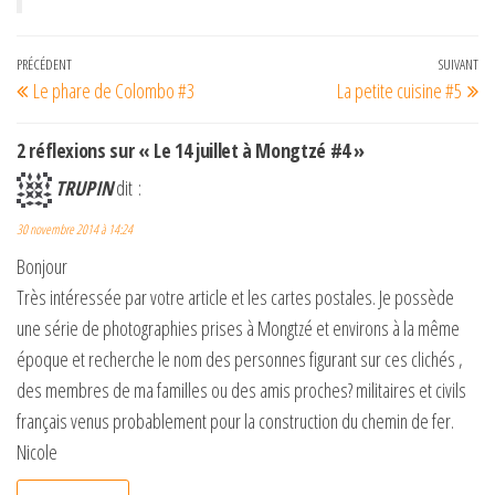
Navigation
Article
PRÉCÉDENT
SUIVANT
Art
Le phare de Colombo #3
La petite cuisine #5
de
précédent
su
l’article
2 réflexions sur « Le 14 juillet à Mongtzé #4 »
TRUPIN
dit :
30 novembre 2014 à 14:24
Bonjour
Très intéressée par votre article et les cartes postales. Je possède
une série de photographies prises à Mongtzé et environs à la même
époque et recherche le nom des personnes figurant sur ces clichés ,
des membres de ma familles ou des amis proches? militaires et civils
français venus probablement pour la construction du chemin de fer.
Nicole