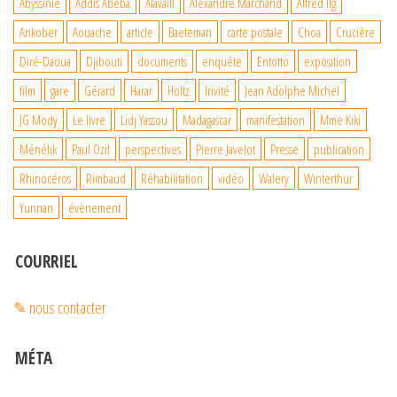
Abyssinie
Addis Abeba
Alavaill
Alexandre Marchand
Alfred Ilg
Ankober
Aouache
article
Baeteman
carte postale
Choa
Crucière
Diré-Daoua
Djibouti
documents
enquête
Entotto
exposition
film
gare
Gérard
Harar
Holtz
Invité
Jean Adolphe Michel
JG Mody
Le livre
Lidj Yassou
Madagascar
manifestation
Mme Kiki
Ménélik
Paul Ozil
perspectives
Pierre Javelot
Presse
publication
Rhinocéros
Rimbaud
Réhabilitation
vidéo
Walery
Winterthur
Yunnan
évènement
COURRIEL
✎ nous contacter
MÉTA