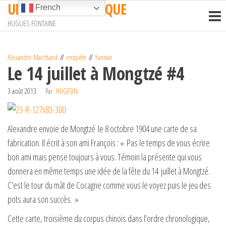
UN TRAIN EN AFRIQUE
Passer
French
ce
HUGUES FONTAINE
contenu
Alexandre Marchand
enquête
Yunnan
Le 14 juillet à Mongtzé #4
3 août 2013
Par
HUGFON
Alexandre envoie de Mongtzé le 8 octobre 1904 une carte de sa
fabrication. Il écrit à son ami François : « Pas le temps de vous écrire
bon ami mais pense toujours à vous. Témoin la présente qui vous
donnera en même temps une idée de la fête du 14 juillet à Mongtzé.
C’est le tour du mât de Cocagne comme vous le voyez puis le jeu des
pots aura son succès. »
Cette carte, troisième du corpus chinois dans l’ordre chronologique,