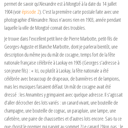
permet de savoir qu’Alexandre est à Mongtzé à la date du 14 juillet
1904 (voir
épisode 2
). C’est la première carte postale faite avec une
photographie d’Alexandre. Nous n’avons rien en 1903, année pendant
laquelle la ville de Mongtzé connait des troubles.
Je trouve dans l’excellent petit livre de Pierre Marbotte, petit-fils de
Georges-Auguste et Blanche Marbotte, dont je parlerai bientôt, une
description du même jeu du mât de cocagne, temps fort de la fête
nationale française célébrée à Laokay en 1905 (Georges s’adresse à
son jeune fils) : « Ici, ou plutôt à Laokay, la fête nationale a été
célébrée avec beaucoup de drapeaux, de bannières et de lampions,
mais les musiques faisaient défaut. Un mât de cocagne avait été
dressé : les Annamites y grimpaient avec quelque adresse. Il s’agissait
d’aller décrocher des lots variés : un canard vivant, une bouteille de
champagne, une bouteille de cognac, un parapluie, une lampe, une
cafetière, une paire de chaussettes et d’autres lots encore. Sais-tu ce
que choisit le premier qui parvint au sommet ? Le canard ? Non pas : le