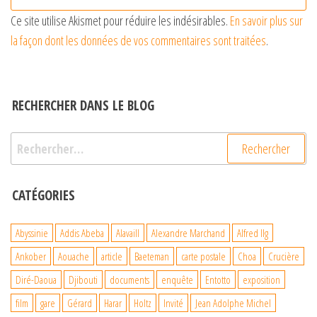
Ce site utilise Akismet pour réduire les indésirables.
En savoir plus sur
la façon dont les données de vos commentaires sont traitées
.
RECHERCHER DANS LE BLOG
Rechercher :
CATÉGORIES
Abyssinie
Addis Abeba
Alavaill
Alexandre Marchand
Alfred Ilg
Ankober
Aouache
article
Baeteman
carte postale
Choa
Crucière
Diré-Daoua
Djibouti
documents
enquête
Entotto
exposition
film
gare
Gérard
Harar
Holtz
Invité
Jean Adolphe Michel