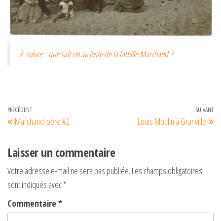
À suivre : que sait-on au juste de la famille Marchand ?
Navigation
Article
PRÉCÉDENT
SUIVANT
Art
Marchand-père #2
Louis Moulin à Granville
de
précédent
su
l’article
Laisser un commentaire
Votre adresse e-mail ne sera pas publiée.
Les champs obligatoires
sont indiqués avec
*
Commentaire
*