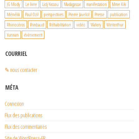
JG Mody
Le livre
Lidj Yassou
Madagascar
manifestation
Mme Kiki
Ménélik
Paul Ozil
perspectives
Pierre Javelot
Presse
publication
Rhinocéros
Rimbaud
Réhabilitation
vidéo
Walery
Winterthur
Yunnan
évènement
COURRIEL
✎ nous contacter
MÉTA
Connexion
Flux des publications
Flux des commentaires
Site de WordPress-FR