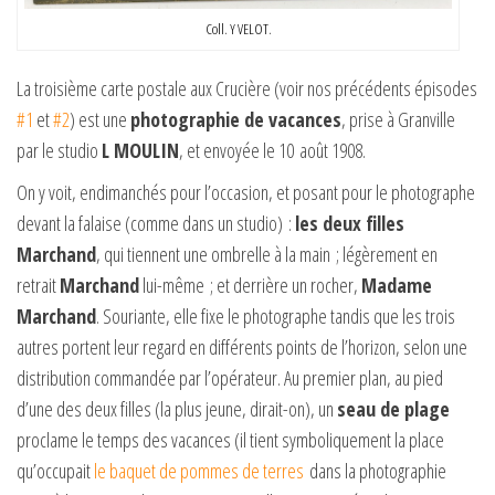
Coll. Y VELOT.
La troisième carte postale aux Crucière (voir nos précédents épisodes
#1
et
#2
) est une
photographie de vacances
, prise à Granville
par le studio
L MOULIN
, et envoyée le 10 août 1908.
On y voit, endimanchés pour l’occasion, et posant pour le photographe
devant la falaise (comme dans un studio) :
les deux filles
Marchand
, qui tiennent une ombrelle à la main ; légèrement en
retrait
Marchand
lui-même ; et derrière un rocher,
Madame
Marchand
. Souriante, elle fixe le photographe tandis que les trois
autres portent leur regard en différents points de l’horizon, selon une
distribution commandée par l’opérateur. Au premier plan, au pied
d’une des deux filles (la plus jeune, dirait-on), un
seau de plage
proclame le temps des vacances (il tient symboliquement la place
qu’occupait
le baquet de pommes de terres
dans la photographie