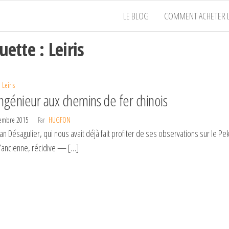
LE BLOG
COMMENT ACHETER L
quette :
Leiris
Leiris
ngénieur aux chemins de fer chinois
tembre 2015
Par
HUGFON
ian Désagulier, qui nous avait déjà fait profiter de ses observations sur le P
l’ancienne, récidive — […]