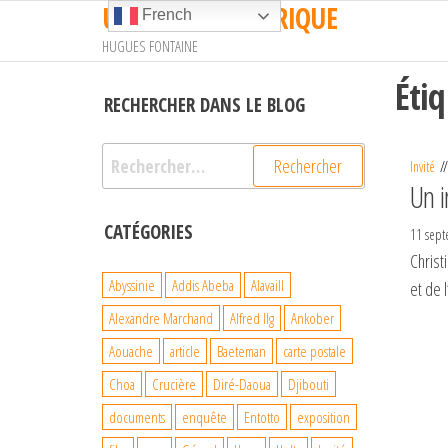
UN TRAIN EN AFRIQUE
Passer
French
ce
HUGUES FONTAINE
contenu
Éti
RECHERCHER DANS LE BLOG
Rechercher :
Invité
Un i
CATÉGORIES
11 sep
Christ
Abyssinie
Addis Abeba
Alavaill
et de 
Alexandre Marchand
Alfred Ilg
Ankober
Aouache
article
Baeteman
carte postale
Choa
Crucière
Diré-Daoua
Djibouti
documents
enquête
Entotto
exposition