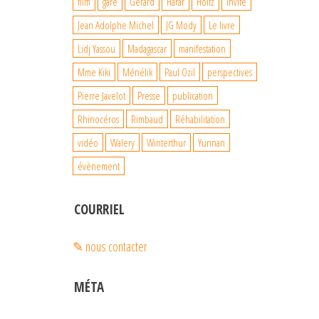
film
gare
Gérard
Harar
Holtz
Invité
Jean Adolphe Michel
JG Mody
Le livre
Lidj Yassou
Madagascar
manifestation
Mme Kiki
Ménélik
Paul Ozil
perspectives
Pierre Javelot
Presse
publication
Rhinocéros
Rimbaud
Réhabilitation
vidéo
Walery
Winterthur
Yunnan
évènement
COURRIEL
✎ nous contacter
MÉTA