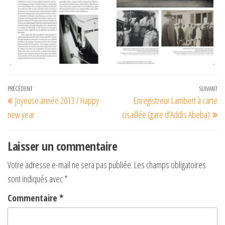
Navigation
Article
PRÉCÉDENT
SUIVANT
Art
Joyeuse année 2013 / Happy
Enregistreur Lambert à carte
de
précédent
su
new year
cisaillée (gare d’Addis Abeba)
l’article
Laisser un commentaire
Votre adresse e-mail ne sera pas publiée.
Les champs obligatoires
sont indiqués avec
*
Commentaire
*