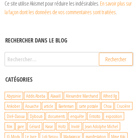
Ce site utilise Akismet pour réduire les indésirables.
En savoir plus sur
la façon dont les données de vos commentaires sont traitées
.
RECHERCHER DANS LE BLOG
Rechercher :
CATÉGORIES
Abyssinie
Addis Abeba
Alavaill
Alexandre Marchand
Alfred Ilg
Ankober
Aouache
article
Baeteman
carte postale
Choa
Crucière
Diré-Daoua
Djibouti
documents
enquête
Entotto
exposition
film
gare
Gérard
Harar
Holtz
Invité
Jean Adolphe Michel
JG Mody
Le livre
Lidj Yassou
Madagascar
manifestation
Mme Kiki