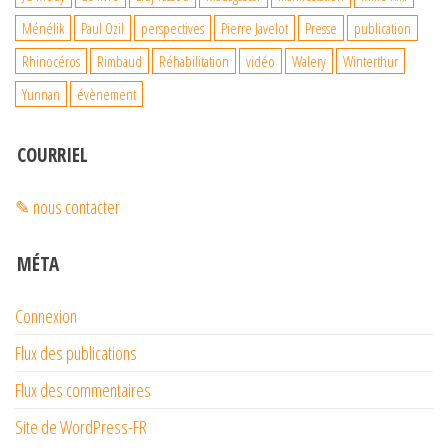
Ménélik
Paul Ozil
perspectives
Pierre Javelot
Presse
publication
Rhinocéros
Rimbaud
Réhabilitation
vidéo
Walery
Winterthur
Yunnan
évènement
COURRIEL
✎ nous contacter
MÉTA
Connexion
Flux des publications
Flux des commentaires
Site de WordPress-FR