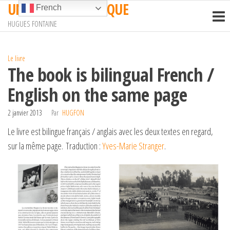
UN TRAIN EN AFRIQUE
Passer
French
ce
HUGUES FONTAINE
contenu
Le livre
The book is bilingual French /
English on the same page
2 janvier 2013
Par
HUGFON
Le livre est bilingue français / anglais avec les deux textes en regard,
sur la même page. Traduction :
Yves-Marie Stranger
.