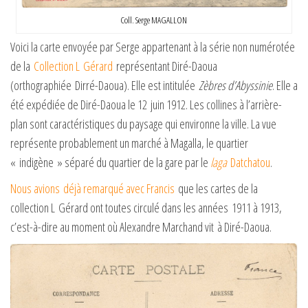
Coll. Serge MAGALLON
Voici la carte envoyée par Serge appartenant à la série non numérotée
de la
Collection L Gérard
représentant Diré-Daoua
(orthographiée Dirré-Daoua). Elle est intitulée
Zèbres d’Abyssinie
. Elle a
été expédiée de Diré-Daoua le 12 juin 1912. Les collines à l’arrière-
plan sont caractéristiques du paysage qui environne la ville. La vue
représente probablement un marché à Magalla, le quartier
« indigène » séparé du quartier de la gare par le
laga
Datchatou
.
Nous avions déjà remarqué avec Francis
que les cartes de la
collection L Gérard ont toutes circulé dans les années 1911 à 1913,
c’est-à-dire au moment où Alexandre Marchand vit à Diré-Daoua.