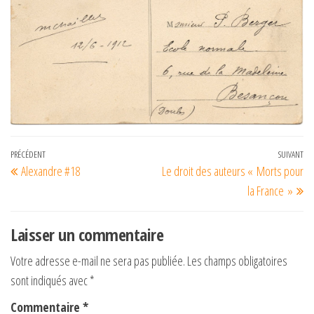
Navigation
Article
PRÉCÉDENT
SUIVANT
Art
Alexandre #18
Le droit des auteurs « Morts pour
de
précédent
su
la France »
l’article
Laisser un commentaire
Votre adresse e-mail ne sera pas publiée.
Les champs obligatoires
sont indiqués avec
*
Commentaire
*