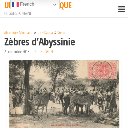
UN TRAIN EN AFRIQUE
Passer
French
ce
HUGUES FONTAINE
contenu
Alexandre Marchand
Diré-Daoua
Gérard
Zèbres d’Abyssinie
2 septembre 2013
Par
HUGFON