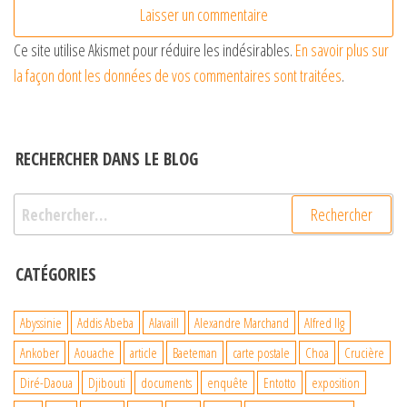
Ce site utilise Akismet pour réduire les indésirables.
En savoir plus sur
la façon dont les données de vos commentaires sont traitées
.
RECHERCHER DANS LE BLOG
Rechercher :
CATÉGORIES
Abyssinie
Addis Abeba
Alavaill
Alexandre Marchand
Alfred Ilg
Ankober
Aouache
article
Baeteman
carte postale
Choa
Crucière
Diré-Daoua
Djibouti
documents
enquête
Entotto
exposition