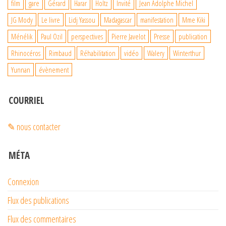
film
gare
Gérard
Harar
Holtz
Invité
Jean Adolphe Michel
JG Mody
Le livre
Lidj Yassou
Madagascar
manifestation
Mme Kiki
Ménélik
Paul Ozil
perspectives
Pierre Javelot
Presse
publication
Rhinocéros
Rimbaud
Réhabilitation
vidéo
Walery
Winterthur
Yunnan
évènement
COURRIEL
✎ nous contacter
MÉTA
Connexion
Flux des publications
Flux des commentaires