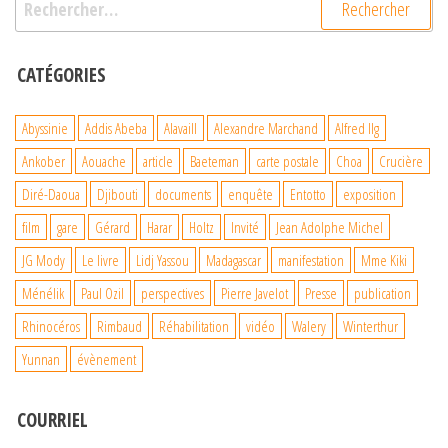
CATÉGORIES
Abyssinie
Addis Abeba
Alavaill
Alexandre Marchand
Alfred Ilg
Ankober
Aouache
article
Baeteman
carte postale
Choa
Crucière
Diré-Daoua
Djibouti
documents
enquête
Entotto
exposition
film
gare
Gérard
Harar
Holtz
Invité
Jean Adolphe Michel
JG Mody
Le livre
Lidj Yassou
Madagascar
manifestation
Mme Kiki
Ménélik
Paul Ozil
perspectives
Pierre Javelot
Presse
publication
Rhinocéros
Rimbaud
Réhabilitation
vidéo
Walery
Winterthur
Yunnan
évènement
COURRIEL