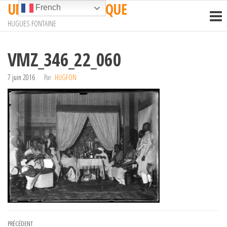
UN TRAIN EN AFRIQUE
Passer
French
ce
HUGUES FONTAINE
contenu
VMZ_346_22_060
7 juin 2016
Par
HUGFON
Navigation
Article
PRÉCÉDENT