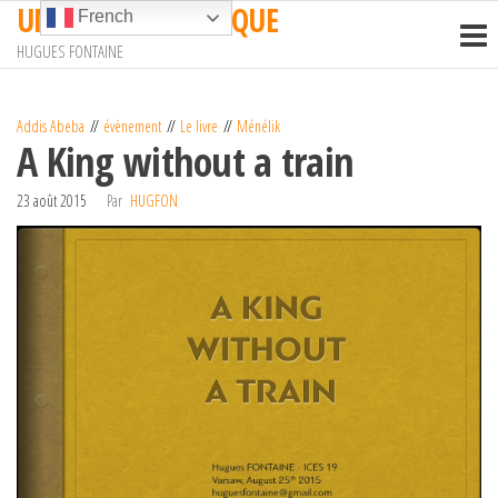
UN TRAIN EN AFRIQUE
Passer
French
ce
HUGUES FONTAINE
contenu
Addis Abeba
évènement
Le livre
Ménélik
A King without a train
23 août 2015
Par
HUGFON