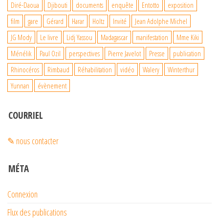
Diré-Daoua
Djibouti
documents
enquête
Entotto
exposition
film
gare
Gérard
Harar
Holtz
Invité
Jean Adolphe Michel
JG Mody
Le livre
Lidj Yassou
Madagascar
manifestation
Mme Kiki
Ménélik
Paul Ozil
perspectives
Pierre Javelot
Presse
publication
Rhinocéros
Rimbaud
Réhabilitation
vidéo
Walery
Winterthur
Yunnan
évènement
COURRIEL
✎ nous contacter
MÉTA
Connexion
Flux des publications