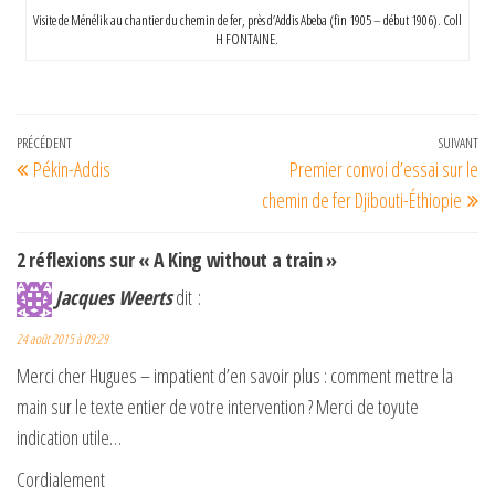
Visite de Ménélik au chantier du chemin de fer, près d’Addis Abeba (fin 1905 – début 1906). Coll
H FONTAINE.
Navigation
Article
PRÉCÉDENT
SUIVANT
Art
Pékin-Addis
Premier convoi d’essai sur le
de
précédent
su
chemin de fer Djibouti-Éthiopie
l’article
2 réflexions sur « A King without a train »
Jacques Weerts
dit :
24 août 2015 à 09:29
Merci cher Hugues – impatient d’en savoir plus : comment mettre la
main sur le texte entier de votre intervention ? Merci de toyute
indication utile…
Cordialement