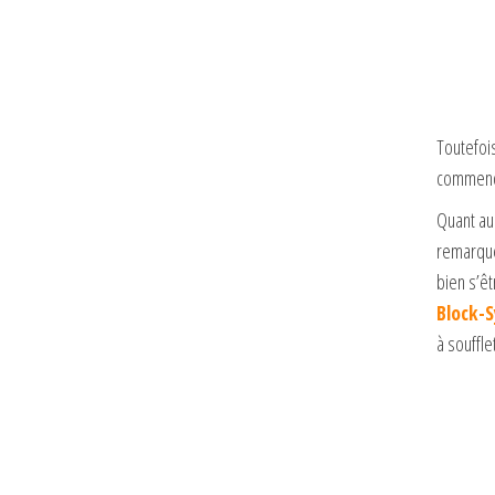
Toutefois
commence
Quant au 
remarque 
bien s’êt
Block-
à souffle