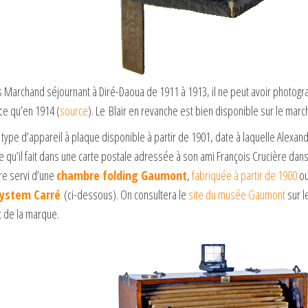
 Marchand séjournant à Diré-Daoua de 1911 à 1913, il ne peut avoir photograp
 qu’en 1914 (
source
). Le Blair en revanche est bien disponible sur le marc
type d’appareil à plaque disponible à partir de 1901, date à laquelle Alexandr
qu’il fait dans une carte postale adressée à son ami François Crucière dans laq
re servi d’une
chambre folding Gaumont
,
fabriquée à partir de 1900
ou
System Carré
(ci-dessous). On consultera le
site du musée Gaumont
sur l
t de la marque.