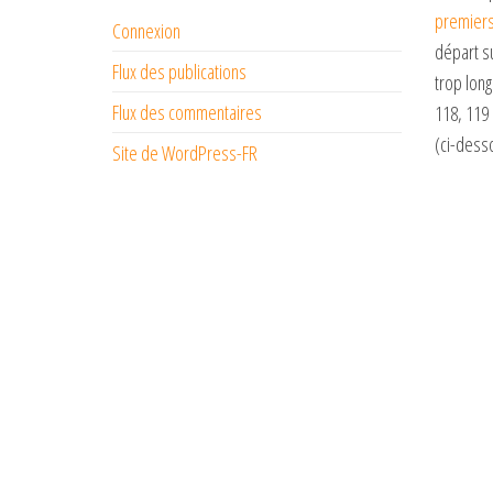
premiers
Connexion
départ su
Flux des publications
trop lon
Flux des commentaires
118, 119
(ci-dess
Site de WordPress-FR