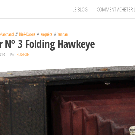
LE BLOG
COMMENT ACHETER L
 Marchand
Diré-Daoua
enquête
Yunnan
ir N° 3 Folding Hawkeye
2013
Par
HUGFON