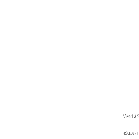
Merci à S
Navi
Article
PRÉCÉDENT