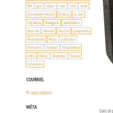
film
gare
Gérard
Harar
Holtz
Invité
Jean Adolphe Michel
JG Mody
Le livre
Lidj Yassou
Madagascar
manifestation
Mme Kiki
Ménélik
Paul Ozil
perspectives
Pierre Javelot
Presse
publication
Rhinocéros
Rimbaud
Réhabilitation
vidéo
Walery
Winterthur
Yunnan
évènement
COURRIEL
✎ nous contacter
MÉTA
Dans un p