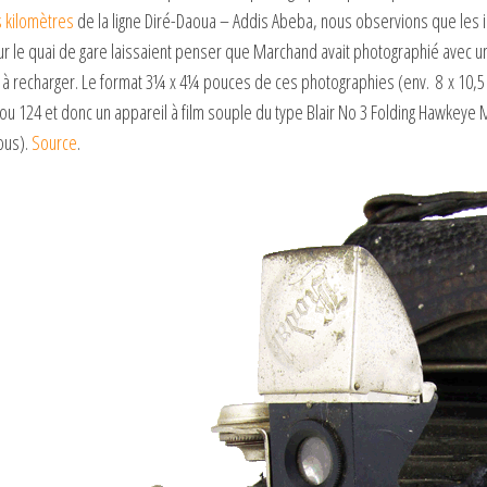
 kilomètres
de la ligne Diré-Daoua – Addis Abeba, nous observions que les in
r le quai de gare laissaient penser que Marchand avait photographié avec un
g à recharger. Le format 3¼ x 4¼ pouces de ces photographies (env. 8 x 10,5 
 ou 124 et donc un appareil à film souple du type Blair No 3 Folding Hawkeye
ous).
Source
.