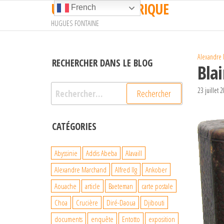
UN TRAIN EN AFRIQUE
Passer
French
ce
HUGUES FONTAINE
contenu
Alexandre
RECHERCHER DANS LE BLOG
Bla
Rechercher :
23 juillet 
CATÉGORIES
Abyssinie
Addis Abeba
Alavaill
Alexandre Marchand
Alfred Ilg
Ankober
Aouache
article
Baeteman
carte postale
Choa
Crucière
Diré-Daoua
Djibouti
documents
enquête
Entotto
exposition