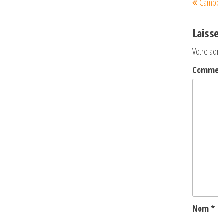
Campe
de
précéde
l’art
Laiss
Votre ad
Comme
Nom
*