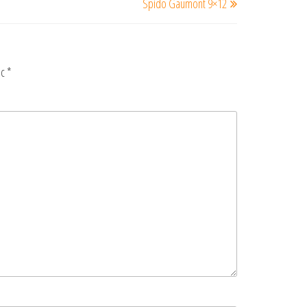
Spido Gaumont 9×12
suivant
ec
*