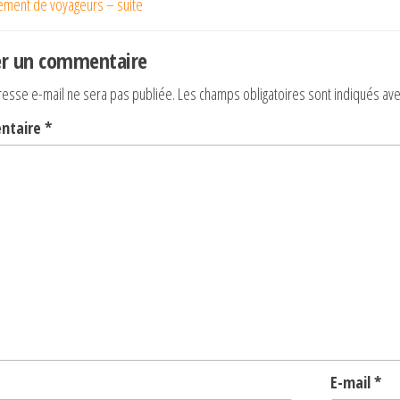
ment de voyageurs – suite
nt
icle
er un commentaire
resse e-mail ne sera pas publiée.
Les champs obligatoires sont indiqués av
ntaire
*
E-mail
*