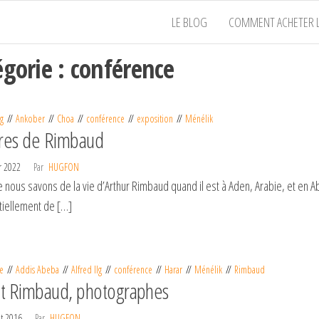
LE BLOG
COMMENT ACHETER L
égorie :
conférence
lg
Ankober
Choa
conférence
exposition
Ménélik
tres de Rimbaud
er 2022
Par
HUGFON
 nous savons de la vie d’Arthur Rimbaud quand il est à Aden, Arabie, et en Aby
iellement de […]
e
Addis Abeba
Alfred Ilg
conférence
Harar
Ménélik
Rimbaud
 et Rimbaud, photographes
et 2016
Par
HUGFON