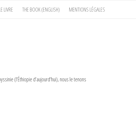
E LIVRE
THE BOOK (ENGLISH)
MENTIONS LÉGALES
ssinie (l’Éthiopie d’aujourd’hui), nous le tenons