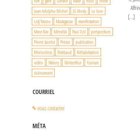
film
gare
Gérard
Harar
Holtz
Invité
Alfred
Jean Adolphe Michel
JG Mody
Le livre
[…]
Lidj Yassou
Madagascar
manifestation
Mme Kiki
Ménélik
Paul Ozil
perspectives
Pierre Javelot
Presse
publication
Rhinocéros
Rimbaud
Réhabilitation
vidéo
Walery
Winterthur
Yunnan
évènement
COURRIEL
✎ nous contacter
MÉTA