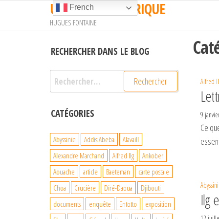
UN TRAIN EN AFRIQUE
Passer
French
ce
HUGUES FONTAINE
contenu
Cat
RECHERCHER DANS LE BLOG
Rechercher :
Alfred I
Let
CATÉGORIES
9 janvi
Ce que
Abyssinie
Addis Abeba
Alavaill
essent
Alexandre Marchand
Alfred Ilg
Ankober
Aouache
article
Baeteman
carte postale
Abyssini
Choa
Crucière
Diré-Daoua
Djibouti
Ilg
documents
enquête
Entotto
exposition
12 juill