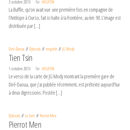
3 octobre 2013
Par
HUGFON
La Buffle, qu’on avait vue une première fois en compagnie de
l’Antilope à Ourso, fait ici halte à la frontière, au km 90. L’image est
distribuée par […]
Diré-Daoua
Djibouti
enquête
JG Mody
Tien Tsin
1 octobre 2013
Par
HUGFON
Le verso de la carte de JG Mody montrant la première gare de
Diré-Daoua, que j’ai publiée récemment, est prétexte aujourd’hui
à deux digressions. Postée […]
Djibouti
Le livre
Pierrot Men
Pierrot Men