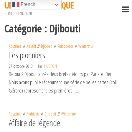
UN TRAIN EN AFRIQUE
Passer
French
ce
HUGUES FONTAINE
contenu
Catégorie :
Djibouti
Abyssinie
Alavaill
Djibouti
Rhinocéros
Winterthur
Les pionniers
27 octobre 2013
Par
HUGFON
Retour à Djibouti après deux brefs détours par Paris et Berlin.
Nous avons publié récemment une série de belles cartes (coll. L
Gérard) représentant les premières […]
Abyssinie
Arabiantz
Djibouti
Winterthur
Affaire de légende