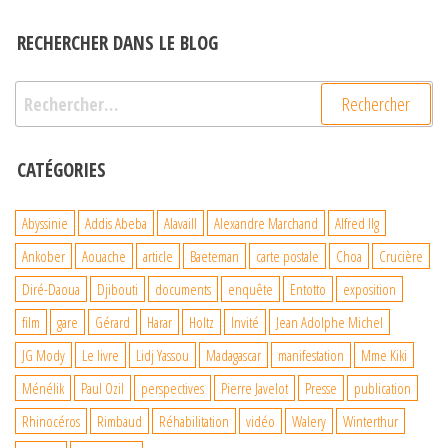
des
publications
RECHERCHER DANS LE BLOG
Rechercher :
CATÉGORIES
Abyssinie
Addis Abeba
Alavaill
Alexandre Marchand
Alfred Ilg
Ankober
Aouache
article
Baeteman
carte postale
Choa
Crucière
Diré-Daoua
Djibouti
documents
enquête
Entotto
exposition
film
gare
Gérard
Harar
Holtz
Invité
Jean Adolphe Michel
JG Mody
Le livre
Lidj Yassou
Madagascar
manifestation
Mme Kiki
Ménélik
Paul Ozil
perspectives
Pierre Javelot
Presse
publication
Rhinocéros
Rimbaud
Réhabilitation
vidéo
Walery
Winterthur