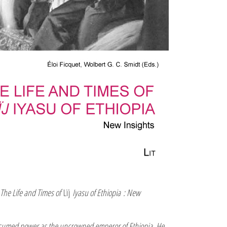
The Life and Times of
Lïj
Iyasu of Ethiopia : New
assumed power as the uncrowned emperor of Ethiopia. He