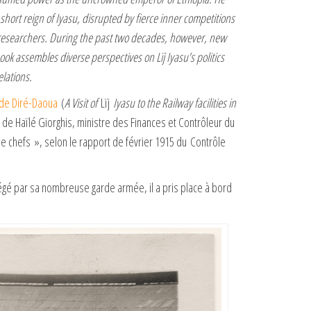
short reign of Iyasu, disrupted by fierce inner competitions
d researchers. During the past two decades, however, new
k assembles diverse perspectives on Lïj Iyasu’s politics
elations.
e de Diré-Daoua
(
A Visit of
Lïj
Iyasu to the Railway facilities in
 de Haïlé Giorghis, ministre des Finances et Contrôleur du
 chefs », selon le rapport de février 1915 du Contrôle
égé par sa nombreuse garde armée, il a pris place à bord