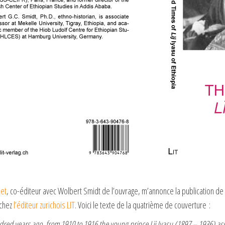
uet
, co-éditeur avec Wolbert Smidt de l’ouvrage, m’annonce la publication de
chez
l’éditeur zurichois LIT
. Voici le texte de la quatrième de couverture :
red years ago, from 1910 to 1916 the young prince Lïj Iyasu (1897 – 1936) 