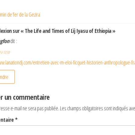
gation
min de fer de la Gezira
nt
icle
lexion sur « The Life and Times of Lïj Iyasu of Ethiopia »
gfon
dit :
 à 12:10
ww.lanationdj.com/entretien-avec-m-eloi-ficquet-historien-anthropologue-fr
ndre
er un commentaire
resse e-mail ne sera pas publiée.
Les champs obligatoires sont indiqués av
ntaire
*