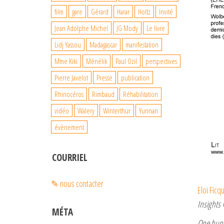
film
gare
Gérard
Harar
Holtz
Invité
Jean Adolphe Michel
JG Mody
Le livre
Lidj Yassou
Madagascar
manifestation
Mme Kiki
Ménélik
Paul Ozil
perspectives
Pierre Javelot
Presse
publication
Rhinocéros
Rimbaud
Réhabilitation
vidéo
Walery
Winterthur
Yunnan
évènement
COURRIEL
✎ nous contacter
Eloi Ficq
Insights
MÉTA
One hund