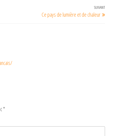
SUIVANT
Article
Ce pays de lumière et de chaleur
suivant
ancais/
ec
*