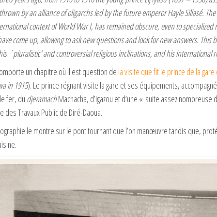
hrown by an alliance of oligarchs led by the future emperor Hayle Sïllasé. The 
ternational context of World War I, has remained obscure, even to specialize
ave come up, allowing to ask new questions and look for new answers. This boo
 his `pluralistic’ and controversial religious inclinations, and his international r
comporte un chapitre où il est question de
la visite que fit le prince de la gar
wa in 1915
). Le prince régnant visite la gare et ses équipements, accompagné
e fer, du
djezamach
Machacha, d’Igazou et d’une « suite assez nombreuse de
e des Travaux Public de Diré-Daoua.
ographie le montre sur le pont tournant que l’on manœuvre tandis que, prot
isine.