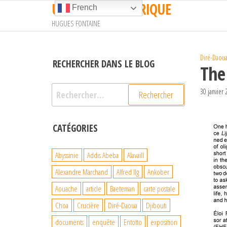
UN TRAIN EN AFRIQUE
Passer
French
ce
HUGUES FONTAINE
contenu
Diré-Daou
RECHERCHER DANS LE BLOG
The 
Rechercher :
30 janvier
CATÉGORIES
Abyssinie
Addis Abeba
Alavaill
Alexandre Marchand
Alfred Ilg
Ankober
Aouache
article
Baeteman
carte postale
Choa
Crucière
Diré-Daoua
Djibouti
documents
enquête
Entotto
exposition