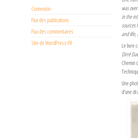
was overt
Connexion
in the in
Flux des publications
sources h
Flux des commentaires
and life,
Site de WordPress-FR
Le livre 
Dïrré Da
Chemin d
Techniqu
Une phot
d’une dra