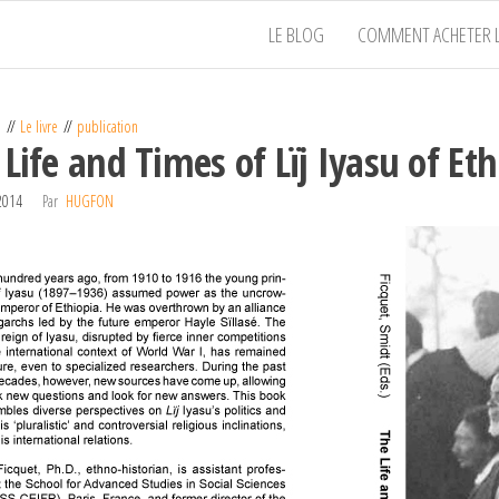
LE BLOG
COMMENT ACHETER L
a
Le livre
publication
Life and Times of Lïj Iyasu of Eth
 2014
Par
HUGFON