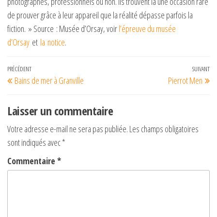
photographes, professionnels ou non. Ils trouvent là une occasion rare
de prouver grâce à leur appareil que la réalité dépasse parfois la
fiction. » Source : Musée d’Orsay, voir
l’épreuve du musée
d’Orsay
et
la
notice
.
Navigation
Article
PRÉCÉDENT
SUIVANT
Art
Bains de mer à Granville
Pierrot Men
de
précédent
su
l’article
Laisser un commentaire
Votre adresse e-mail ne sera pas publiée.
Les champs obligatoires
sont indiqués avec
*
Commentaire
*