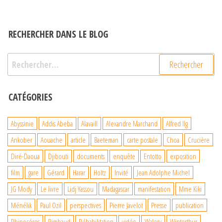
RECHERCHER DANS LE BLOG
Rechercher :
CATÉGORIES
Abyssinie
Addis Abeba
Alavaill
Alexandre Marchand
Alfred Ilg
Ankober
Aouache
article
Baeteman
carte postale
Choa
Crucière
Diré-Daoua
Djibouti
documents
enquête
Entotto
exposition
film
gare
Gérard
Harar
Holtz
Invité
Jean Adolphe Michel
JG Mody
Le livre
Lidj Yassou
Madagascar
manifestation
Mme Kiki
Ménélik
Paul Ozil
perspectives
Pierre Javelot
Presse
publication
Rhinocéros
Rimbaud
Réhabilitation
vidéo
Walery
Winterthur