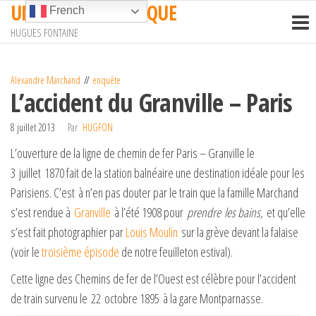
UN TRAIN EN AFRIQUE
Passer
French
ce
HUGUES FONTAINE
contenu
Alexandre Marchand
enquête
L’accident du Granville – Paris
8 juillet 2013
Par
HUGFON
L’ouverture de la ligne de chemin de fer Paris – Granville le
3 juillet 1870 fait de la station balnéaire une destination idéale pour les
Parisiens. C’est à n’en pas douter par le train que la famille Marchand
s’est rendue à
Granville
à l’été 1908 pour
prendre
les bains,
et qu’elle
s’est fait photographier par
Louis Moulin
sur la grève devant la falaise
(voir le
troisième épisode
de notre feuilleton estival).
Cette ligne des Chemins de fer de l’Ouest est célèbre pour l’accident
de train survenu le 22 octobre 1895 à la gare Montparnasse.