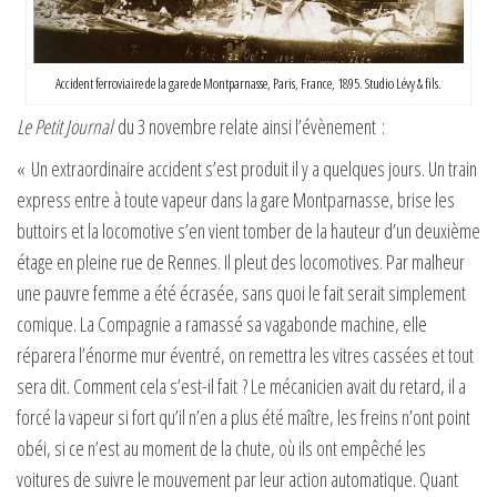
Accident ferroviaire de la gare de Montparnasse, Paris, France, 1895. Studio Lévy & fils.
Le Petit Journal
du 3 novembre relate ainsi l’évènement :
« Un extraordinaire accident s’est produit il y a quelques jours. Un train
express entre à toute vapeur dans la gare Montparnasse, brise les
buttoirs et la locomotive s’en vient tomber de la hauteur d’un deuxième
étage en pleine rue de Rennes. Il pleut des locomotives. Par malheur
une pauvre femme a été écrasée, sans quoi le fait serait simplement
comique. La Compagnie a ramassé sa vagabonde machine, elle
réparera l’énorme mur éventré, on remettra les vitres cassées et tout
sera dit. Comment cela s’est-il fait ? Le mécanicien avait du retard, il a
forcé la vapeur si fort qu’il n’en a plus été maître, les freins n’ont point
obéi, si ce n’est au moment de la chute, où ils ont empêché les
voitures de suivre le mouvement par leur action automatique. Quant