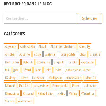
RECHERCHER DANS LE BLOG
Rechercher :
CATÉGORIES
Abyssinie
Addis Abeba
Alavaill
Alexandre Marchand
Alfred Ilg
Ankober
Aouache
article
Baeteman
carte postale
Choa
Crucière
Diré-Daoua
Djibouti
documents
enquête
Entotto
exposition
film
gare
Gérard
Harar
Holtz
Invité
Jean Adolphe Michel
JG Mody
Le livre
Lidj Yassou
Madagascar
manifestation
Mme Kiki
Ménélik
Paul Ozil
perspectives
Pierre Javelot
Presse
publication
Rhinocéros
Rimbaud
Réhabilitation
vidéo
Walery
Winterthur
Yunnan
évènement