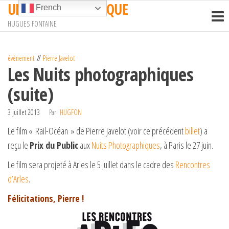
UN TRAIN EN AFRIQUE
Passer
French
ce
HUGUES FONTAINE
contenu
évènement
Pierre Javelot
Les Nuits photographiques
(suite)
3 juillet 2013
Par
HUGFON
Le film « Rail-Océan » de Pierre Javelot (voir ce précédent
billet
) a
reçu le
Prix du Public
aux
Nuits Photographiques
, à Paris le 27 juin.
Le film sera projeté à Arles le 5 juillet dans le cadre des
Rencontres
d’Arles
.
Félicitations, Pierre !