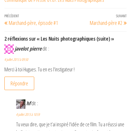
Navigation
Article
PRÉCÉDENT
SUIVANT
Art
Marchand-père, épisode #1
Marchand-père #2
de
précédent
su
l’article
2 réflexions sur « Les Nuits photographiques (suite) »
javelot pierre
dit :
4 juillet 2013 à 09:50
Merci à toi Hugues. Tu en es l’instigateur !
Répondre
hf
dit :
4 juillet 2013 à 10:59
Tu veux dire, que je t’ai inspiré l’idée de ce film. Tu a réussi une