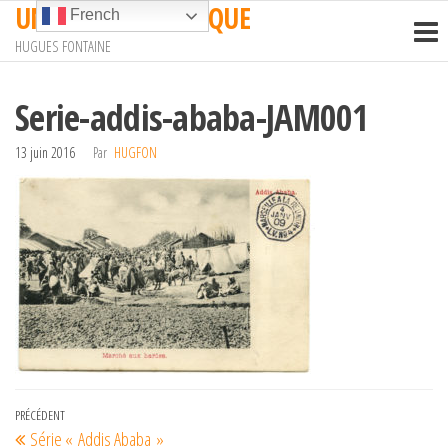
UN TRAIN EN AFRIQUE
Passer
French
ce
HUGUES FONTAINE
contenu
Serie-addis-ababa-JAM001
13 juin 2016
Par
HUGFON
Navigation
Article
PRÉCÉDENT
Série « Addis Ababa »
précédent