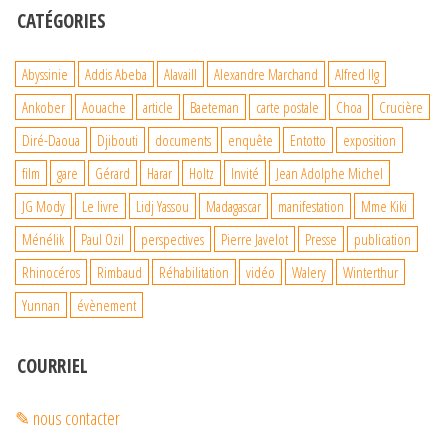
CATÉGORIES
Abyssinie
Addis Abeba
Alavaill
Alexandre Marchand
Alfred Ilg
Ankober
Aouache
article
Baeteman
carte postale
Choa
Crucière
Diré-Daoua
Djibouti
documents
enquête
Entotto
exposition
film
gare
Gérard
Harar
Holtz
Invité
Jean Adolphe Michel
JG Mody
Le livre
Lidj Yassou
Madagascar
manifestation
Mme Kiki
Ménélik
Paul Ozil
perspectives
Pierre Javelot
Presse
publication
Rhinocéros
Rimbaud
Réhabilitation
vidéo
Walery
Winterthur
Yunnan
évènement
COURRIEL
✎ nous contacter