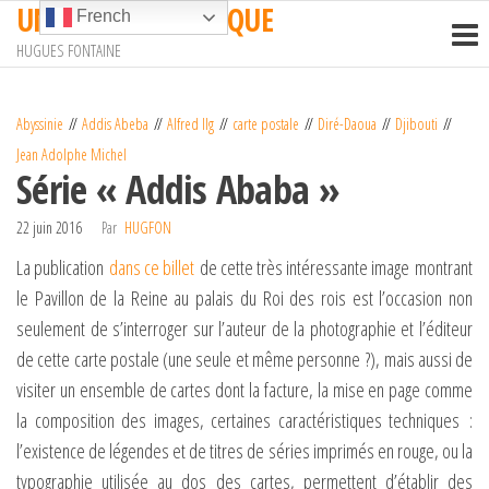
UN TRAIN EN AFRIQUE
Passer
French
ce
HUGUES FONTAINE
contenu
Abyssinie
Addis Abeba
Alfred Ilg
carte postale
Diré-Daoua
Djibouti
Jean Adolphe Michel
Série « Addis Ababa »
22 juin 2016
Par
HUGFON
La publication
dans ce billet
de cette très intéressante image montrant
le Pavillon de la Reine au palais du Roi des rois est l’occasion non
seulement de s’interroger sur l’auteur de la photographie et l’éditeur
de cette carte postale (une seule et même personne ?), mais aussi de
visiter un ensemble de cartes dont la facture, la mise en page comme
la composition des images, certaines caractéristiques techniques :
l’existence de légendes et de titres de séries imprimés en rouge, ou la
typographie utilisée au dos des cartes, permettent d’établir des