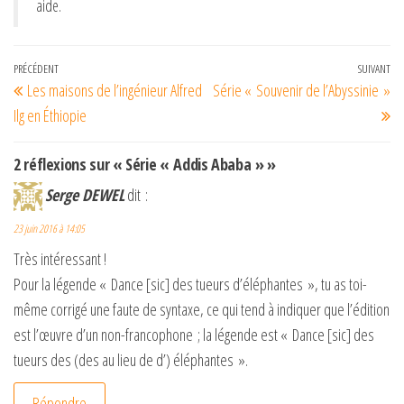
aide.
Navigation
Article
PRÉCÉDENT
SUIVANT
Art
Les maisons de l’ingénieur Alfred
Série « Souvenir de l’Abyssinie »
de
précédent
su
Ilg en Éthiopie
l’article
2 réflexions sur « Série « Addis Ababa » »
Serge DEWEL
dit :
23 juin 2016 à 14:05
Très intéressant !
Pour la légende « Dance [sic] des tueurs d’éléphantes », tu as toi-
même corrigé une faute de syntaxe, ce qui tend à indiquer que l’édition
est l’œuvre d’un non-francophone ; la légende est « Dance [sic] des
tueurs des (des au lieu de d’) éléphantes ».
Répondre