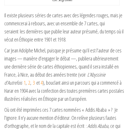
Il existe plusieurs séries de cartes avec des légendes rouges, mais je
commencerai à rebours, avec un ensemble de 7 cartes, qui
seraient les dernières que publie leur auteur présumé, du temps où il
vécut en Éthiopie entre 1901 et 1918.
Car Jean Adolphe Michel, puisque je présume qu’il est l’auteur de ces
images — manière d’engager le débat —, publiera ultérieurement
une dernière série de cartes éthiopiennes, quand il sera installé en
France, à Nice, au début des années trente (voir
L’Abyssinie
d’Autrefois
1
,
2
,
3
et
4
), bouclant ainsi un parcours qui a commencé à
Harar en 1904 avec la confection des toutes premières cartes postales
illustrées réalisées en Éthiopie par un Européen.
Où ont été imprimées ces 7 cartes nommées « Addis Ababa » ? Je
l’ignore. Il n’y aucune mention d’éditeur. On relève plusieurs fautes
d’orthographe, et le nom de la capitale est écrit :
Addis Ababa
, ce qui