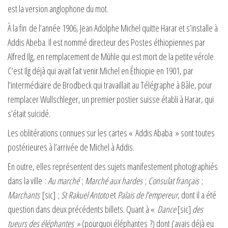
est la version anglophone du mot.
À la fin de l’année 1906, Jean Adolphe Michel quitte Harar et s’installe à
Addis Abeba. Il est nommé directeur des Postes éthiopiennes par
Alfred Ilg, en remplacement de Mühle qui est mort de la petite vérole.
C’est Ilg déjà qui avait fait venir Michel en Éthiopie en 1901, par
l’intermédiaire de Brodbeck qui travaillait au Télégraphe à Bâle, pour
remplacer Wullschleger, un premier postier suisse établi à Harar, qui
s’était suicidé.
Les oblitérations connues sur les cartes « Addis Ababa » sont toutes
postérieures à l’arrivée de Michel à Addis.
En outre, elles représentent des sujets manifestement photographiés
dans la ville :
Au marché
;
Marché aux hardes
;
Consulat français
;
Marchants
[sic] ;
St Rakuel Antoto
et
Palais de l’empereur
, dont il a été
question dans deux précédents billets. Quant à «
Dance
[sic]
des
tueurs des éléphantes »
(pourquoi éléphantes ?) dont j’avais déjà eu