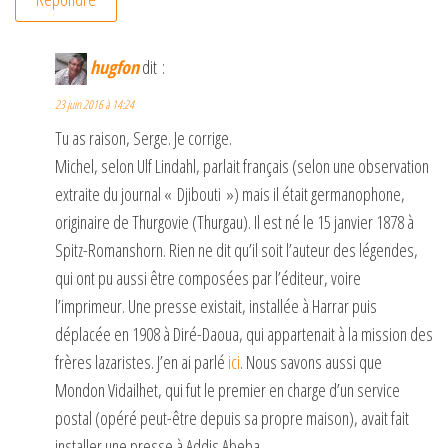
hugfon
dit :
23 juin 2016 à 14:24
Tu as raison, Serge. Je corrige.
Michel, selon Ulf Lindahl, parlait français (selon une observation
extraite du journal « Djibouti ») mais il était germanophone,
originaire de Thurgovie (Thurgau). Il est né le 15 janvier 1878 à
Spitz-Romanshorn. Rien ne dit qu’il soit l’auteur des légendes,
qui ont pu aussi être composées par l’éditeur, voire
l’imprimeur. Une presse existait, installée à Harrar puis
déplacée en 1908 à Diré-Daoua, qui appartenait à la mission des
frères lazaristes. J’en ai parlé
ici
. Nous savons aussi que
Mondon Vidailhet, qui fut le premier en charge d’un service
postal (opéré peut-être depuis sa propre maison), avait fait
installer une presse à Addis Abeba.