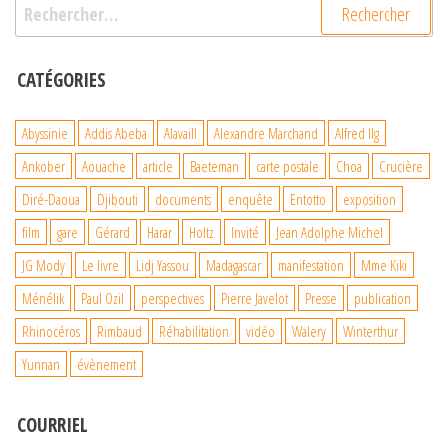
Rechercher :
CATÉGORIES
Abyssinie
Addis Abeba
Alavaill
Alexandre Marchand
Alfred Ilg
Ankober
Aouache
article
Baeteman
carte postale
Choa
Crucière
Diré-Daoua
Djibouti
documents
enquête
Entotto
exposition
film
gare
Gérard
Harar
Holtz
Invité
Jean Adolphe Michel
JG Mody
Le livre
Lidj Yassou
Madagascar
manifestation
Mme Kiki
Ménélik
Paul Ozil
perspectives
Pierre Javelot
Presse
publication
Rhinocéros
Rimbaud
Réhabilitation
vidéo
Walery
Winterthur
Yunnan
évènement
COURRIEL