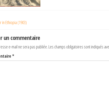
gation
r in Ethiopia (1903)
nt
icle
er un commentaire
resse e-mail ne sera pas publiée.
Les champs obligatoires sont indiqués av
ntaire
*