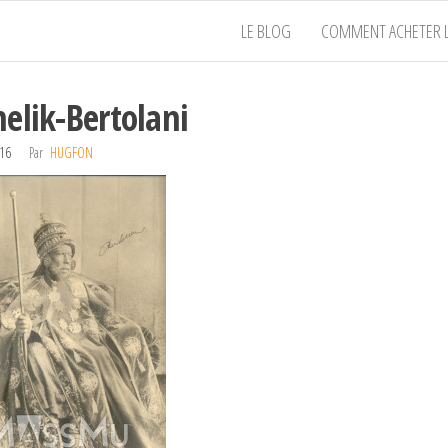
LE BLOG
COMMENT ACHETER L
elik-Bertolani
016
Par
HUGFON