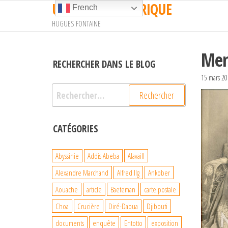
UN TRAIN EN AFRIQUE
Passer
French
ce
HUGUES FONTAINE
contenu
Men
RECHERCHER DANS LE BLOG
15 mars 2
Rechercher :
CATÉGORIES
Abyssinie
Addis Abeba
Alavaill
Alexandre Marchand
Alfred Ilg
Ankober
Aouache
article
Baeteman
carte postale
Choa
Crucière
Diré-Daoua
Djibouti
documents
enquête
Entotto
exposition