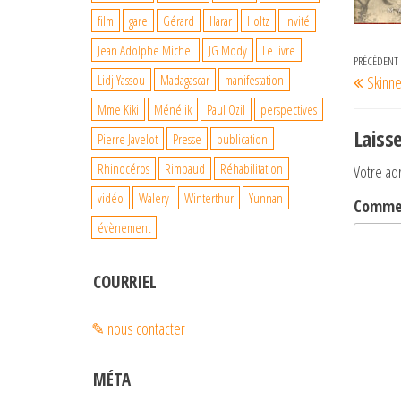
film
gare
Gérard
Harar
Holtz
Invité
Jean Adolphe Michel
JG Mody
Le livre
Navi
Article
PRÉCÉDENT
Lidj Yassou
Madagascar
manifestation
Skinne
de
précéde
Mme Kiki
Ménélik
Paul Ozil
perspectives
l’art
Laiss
Pierre Javelot
Presse
publication
Rhinocéros
Rimbaud
Réhabilitation
Votre ad
vidéo
Walery
Winterthur
Yunnan
Comme
évènement
COURRIEL
✎ nous contacter
MÉTA